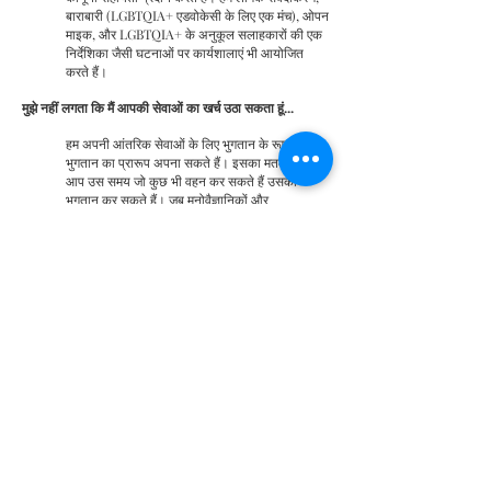
बाराबारी (LGBTQIA+ एडवोकेसी के लिए एक मंच), ओपन
माइक, और LGBTQIA+ के अनुकूल सलाहकारों की एक
निर्देशिका जैसी घटनाओं पर कार्यशालाएं भी आयोजित
करते हैं।
मुझे नहीं लगता कि मैं आपकी सेवाओं का खर्च उठा सकता हूं...
हम अपनी आंतरिक सेवाओं के लिए भुगतान के रूप में
भुगतान का प्रारूप अपना सकते हैं। इसका मतलब है कि
आप उस समय जो कुछ भी वहन कर सकते हैं उसका
भुगतान कर सकते हैं। जब मनोवैज्ञानिकों और
मनोचिकित्सकों तक पहुंच प्राप्त करने की बात आती है, तो
हम सीमित संख्या में आवश्यकता-आधारित वित्तीय सहायता
प्रदान करते हैं। हम दृढ़ता से मानते हैं कि मानसिक
स्वास्थ्य देखभाल और भावनात्मक, यौन और शारीरिक
सुरक्षा तक पहुंच आसानी से सुलभ होनी चाहिए और इस
प्रकार हम इसे सक्षम करने के लिए हर संभव प्रयास करेंगे।
क्या होगा अगर मैं आपके साथ काम करना चाहता हूं?
हम प्रशासन और रसद, अनुसंधान और सोशल मीडिया जैसे
विभागों में काम करने के लिए स्वयंसेवकों का स्वागत करते
हैं। हमारे साथ खुले पदों पर आवेदन करने के लिए, आप
स्वयंसेवी फॉर्म भर सकते हैं या हमें
theplanejar@gmail.com
पर ईमेल कर सकते हैं।
हमारा प्रमुख प्रशिक्षण CAASA लेने के बाद आप दुर्व्यवहार